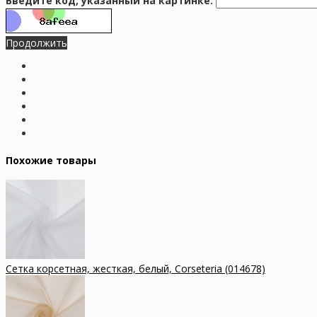
Введите код, указанный на картинке:
Продолжить
Похожие товары
Сетка корсетная, жесткая, белый, Corseteria (014678)