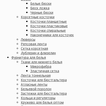
Белые бюски
Бюск ложка
Черные бюски
Корсетные косточки
Косточки планшетные
Косточки пластиковые
Косточки спиральные
Наконечники для косточек
Люверсы
Репсовая лента
Сетка корсетная
Дублерин и флизелин
Фурнитура для белья
Ткани для нижнего белья
Микрофибра
Эластичная сетка
Лента тоннельная
Косточки для бюстгальтера
Атласные ленты
Бельевой поролон
Застежки для бюстгальтера
Кольца и регуляторы
Кружево для белья оптом