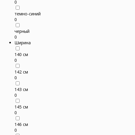
0
темно-синий
0
черный
0
Ширина
140 см
0
142 см
0
143 см
0
145 см
0
146 см
0