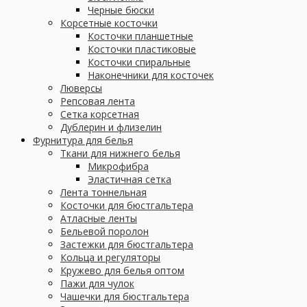
Черные бюски
Корсетные косточки
Косточки планшетные
Косточки пластиковые
Косточки спиральные
Наконечники для косточек
Люверсы
Репсовая лента
Сетка корсетная
Дублерин и флизелин
Фурнитура для белья
Ткани для нижнего белья
Микрофибра
Эластичная сетка
Лента тоннельная
Косточки для бюстгальтера
Атласные ленты
Бельевой поролон
Застежки для бюстгальтера
Кольца и регуляторы
Кружево для белья оптом
Пажи для чулок
Чашечки для бюстгальтера