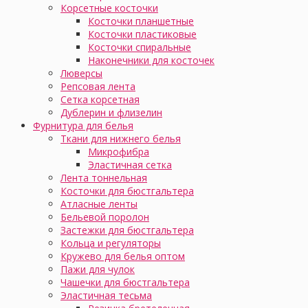
Корсетные косточки
Косточки планшетные
Косточки пластиковые
Косточки спиральные
Наконечники для косточек
Люверсы
Репсовая лента
Сетка корсетная
Дублерин и флизелин
Фурнитура для белья
Ткани для нижнего белья
Микрофибра
Эластичная сетка
Лента тоннельная
Косточки для бюстгальтера
Атласные ленты
Бельевой поролон
Застежки для бюстгальтера
Кольца и регуляторы
Кружево для белья оптом
Пажи для чулок
Чашечки для бюстгальтера
Эластичная тесьма