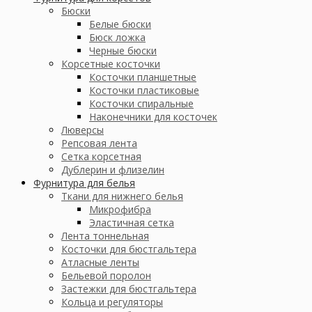
Бюски
Белые бюски
Бюск ложка
Черные бюски
Корсетные косточки
Косточки планшетные
Косточки пластиковые
Косточки спиральные
Наконечники для косточек
Люверсы
Репсовая лента
Сетка корсетная
Дублерин и флизелин
Фурнитура для белья
Ткани для нижнего белья
Микрофибра
Эластичная сетка
Лента тоннельная
Косточки для бюстгальтера
Атласные ленты
Бельевой поролон
Застежки для бюстгальтера
Кольца и регуляторы