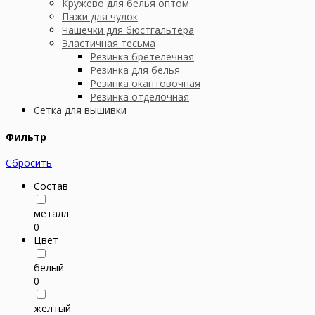
Кружево для белья оптом
Пажи для чулок
Чашечки для бюстгальтера
Эластичная тесьма
Резинка бретелечная
Резинка для белья
Резинка окантовочная
Резинка отделочная
Сетка для вышивки
Фильтр
Сбросить
Состав
металл
0
Цвет
белый
0
желтый