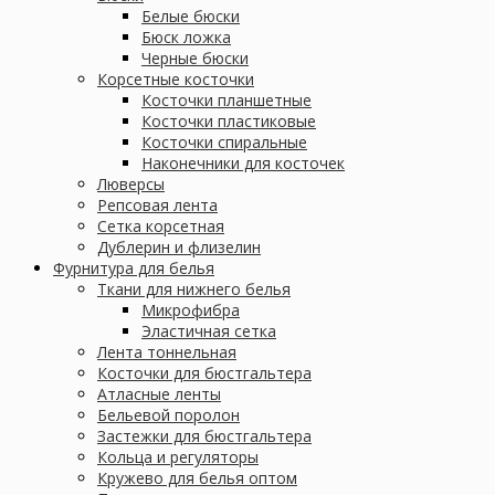
Белые бюски
Бюск ложка
Черные бюски
Корсетные косточки
Косточки планшетные
Косточки пластиковые
Косточки спиральные
Наконечники для косточек
Люверсы
Репсовая лента
Сетка корсетная
Дублерин и флизелин
Фурнитура для белья
Ткани для нижнего белья
Микрофибра
Эластичная сетка
Лента тоннельная
Косточки для бюстгальтера
Атласные ленты
Бельевой поролон
Застежки для бюстгальтера
Кольца и регуляторы
Кружево для белья оптом