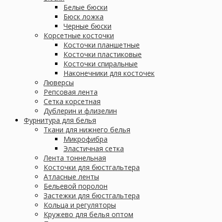
Белые бюски
Бюск ложка
Черные бюски
Корсетные косточки
Косточки планшетные
Косточки пластиковые
Косточки спиральные
Наконечники для косточек
Люверсы
Репсовая лента
Сетка корсетная
Дублерин и флизелин
Фурнитура для белья
Ткани для нижнего белья
Микрофибра
Эластичная сетка
Лента тоннельная
Косточки для бюстгальтера
Атласные ленты
Бельевой поролон
Застежки для бюстгальтера
Кольца и регуляторы
Кружево для белья оптом