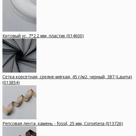
Китовый ус, 7*2.2 мм, пластик (014600)
Сетка корсетная, средне-мягкая, 45 г/м2, черный, 387 (Lauma)
(013854)
Репсовая лента, камень - fossil, 25 мм, Corseteria (013726)